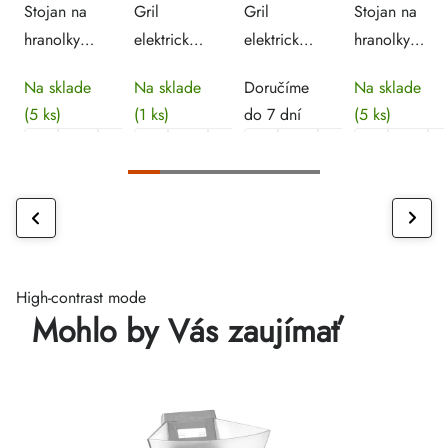
Stojan na
Gril
Gril
Stojan na
hranolky
elektrický
elektrický
hranolky
27x27x28
hladký/rýhovaný
rýhovaný -
21x11x17,2
Na sklade
Na sklade
Doručíme
Na sklade
cm
-
55x38x24
cm
(5 ks)
(1 ks)
do 7 dní
(5 ks)
72x55x24,5
cm
cm
High-contrast mode
Mohlo by Vás zaujímať