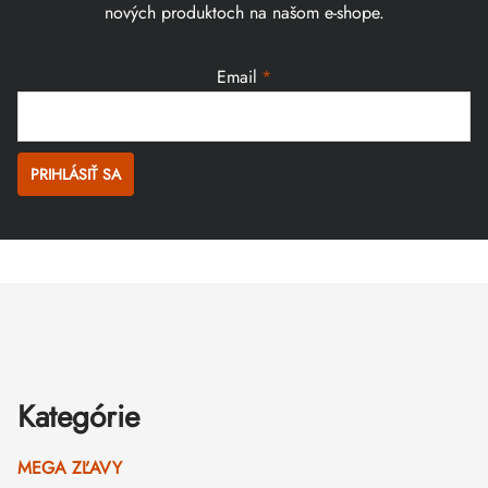
nových produktoch na našom e-shope.
Email
PRIHLÁSIŤ SA
Zápätie
Kategórie
MEGA ZĽAVY