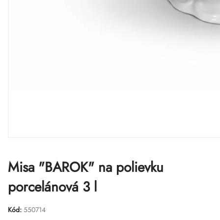
Misa "BAROK" na polievku
porcelánová 3 l
Kód:
550714