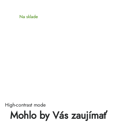
Na sklade
High-contrast mode
Mohlo by Vás zaujímať
c