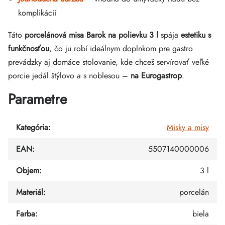
komplikácií
Táto
porcelánová misa Barok na polievku 3 l
spája
estetiku s
funkčnosťou
, čo ju robí ideálnym doplnkom pre gastro
prevádzky aj domáce stolovanie, kde chceš servírovať veľké
porcie jedál štýlovo a s noblesou –
na Eurogastrop
.
Parametre
Kategória
:
Misky a misy
EAN
:
5507140000006
Objem
:
3 l
Materiál
:
porcelán
Farba
:
biela