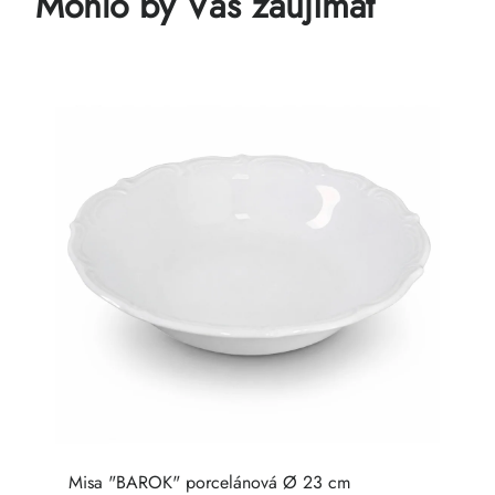
Mohlo by Vás zaujímať
c
Misa "BAROK" porcelánová Ø 23 cm