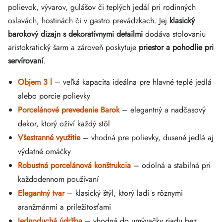
polievok, vývarov, gulášov či teplých jedál pri rodinných
oslavách, hostinách či v gastro prevádzkach. Jej
klasický
barokový dizajn s dekoratívnymi detailmi
dodáva stolovaniu
aristokratický šarm a zároveň poskytuje
priestor a pohodlie pri
servírovaní
.
Objem 3 l
– veľká kapacita ideálna pre hlavné teplé jedlá
alebo porcie polievky
Porcelánové prevedenie Barok
– elegantný a nadčasový
dekor, ktorý oživí každý stôl
Všestranné využitie
– vhodná pre polievky, dusené jedlá aj
výdatné omáčky
Robustná porcelánová konštrukcia
– odolná a stabilná pri
každodennom používaní
Elegantný tvar
– klasický štýl, ktorý ladí s rôznymi
aranžmánmi a príležitosťami
Jednoduchá údržba
– vhodná do umývačky riadu bez