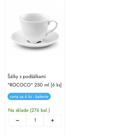
Šálky s podšálkami
"ROCOCO" 250 ml [6 ks]
cena za 6 ks - balenie
Na sklade
(276 bal.)