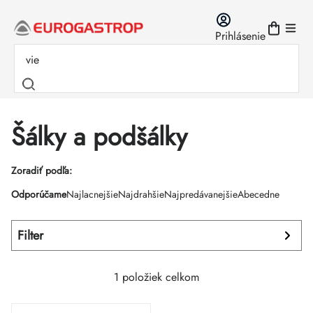
Prejsť
na
Prihlásenie
obsah
Šálky a podšálky
Výpis
Zoradiť podľa:
Radenie
Odporúčame
Najlacnejšie
Najdrahšie
Najpredávanejšie
Abecedne
produktov
produktov
Filter
1
položiek celkom