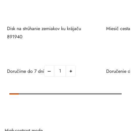
Disk na strúhanie zemiakov ku krájaču
Miesič cesta
891940
Doručíme do 7 dní
Doručenie d
High-contrast mode