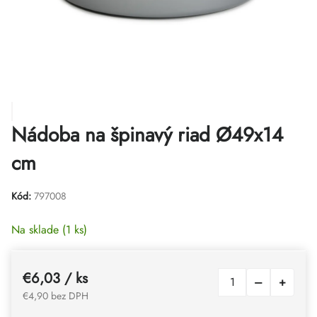
Nádoba na špinavý riad Ø49x14
cm
Kód:
797008
Na sklade
(1 ks)
€6,03
/ ks
€4,90 bez DPH