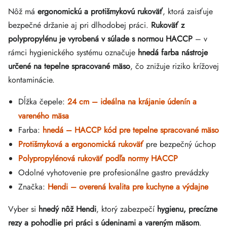
Nôž má
ergonomickú a protišmykovú rukoväť
, ktorá zaisťuje
bezpečné držanie aj pri dlhodobej práci.
Rukoväť z
polypropylénu je vyrobená v súlade s normou HACCP
– v
rámci hygienického systému označuje
hnedá farba nástroje
určené na tepelne spracované mäso
, čo znižuje riziko krížovej
kontaminácie.
Dĺžka čepele:
24 cm – ideálna na krájanie údenín a
vareného mäsa
Farba:
hnedá – HACCP kód pre tepelne spracované mäso
Protišmyková a ergonomická rukoväť
pre bezpečný úchop
Polypropylénová rukoväť podľa normy HACCP
Odolné vyhotovenie pre profesionálne gastro prevádzky
Značka:
Hendi – overená kvalita pre kuchyne a výdajne
Vyber si
hnedý nôž Hendi
, ktorý zabezpečí
hygienu, precízne
rezy a pohodlie pri práci s údeninami a vareným mäsom
.