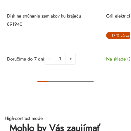
Disk na strúhanie zemiakov ku krájaču
Gril elektri
891940
–17 %
Doručíme do 7 dní
Na sklade
(2
High-contrast mode
Mohlo by Vás zaujímať