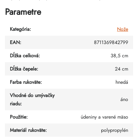
Parametre
Kategória
:
Nože
EAN
:
8711369842799
Dĺžka celková
:
38,5 cm
Dĺžka čepele
:
24 cm
Farba rukoväte
:
hnedá
Vhodné do umývačky
áno
riadu
:
Použitie
:
údeniny a varené mäso
Materiál rukoväte
:
polypropylén