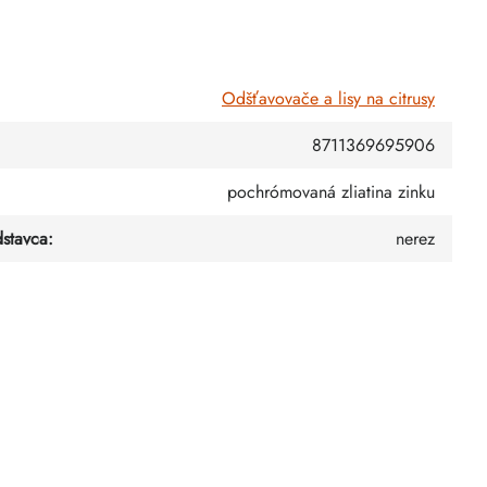
Odšťavovače a lisy na citrusy
8711369695906
pochrómovaná zliatina zinku
dstavca
:
nerez