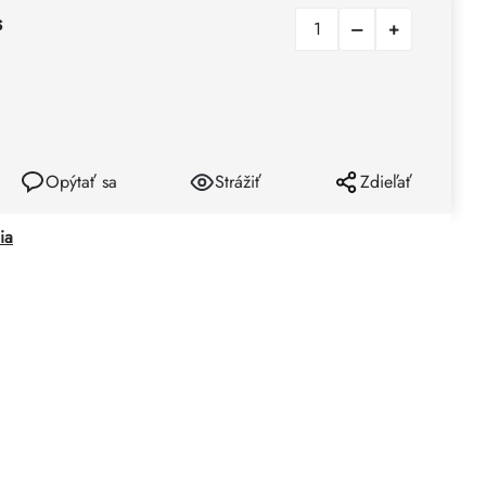
s
Opýtať sa
Strážiť
Zdieľať
ia