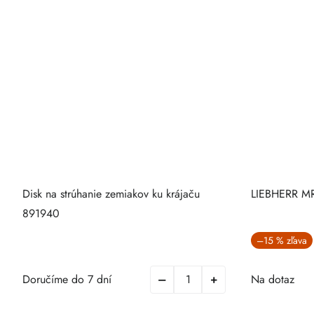
Disk na strúhanie zemiakov ku krájaču
LIEBHERR MR
891940
–15 %
Doručíme do 7 dní
Na dotaz