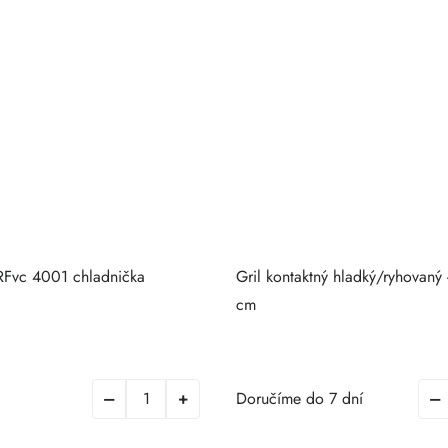
Fvc 4001 chladnička
Gril kontaktný hladký/ryhovaný
cm
Doručíme do 7 dní