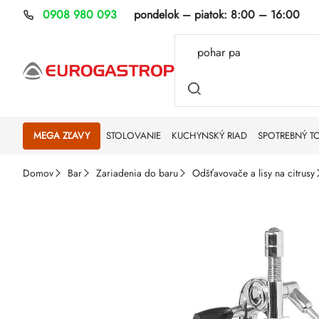
Prejsť
0908 980 093
pondelok – piatok:
8:00 – 16:00
na
obsah
MEGA ZĽAVY
STOLOVANIE
KUCHYNSKÝ RIAD
SPOTREBNÝ T
Domov
Bar
Zariadenia do baru
Odšťavovače a lisy na citrusy