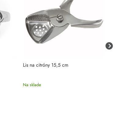
Lis na citróny 15,5 cm
Lis na citró
Na sklade
Na sklade