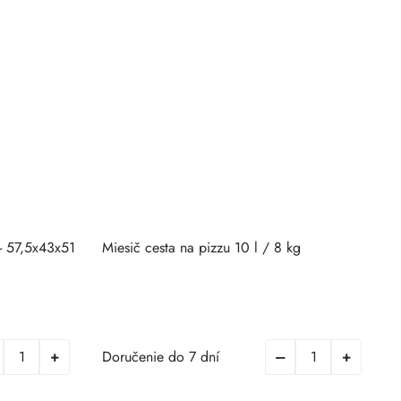
 - 57,5x43x51
Miesič cesta na pizzu 10 l / 8 kg
N
N
Doručenie do 7 dní