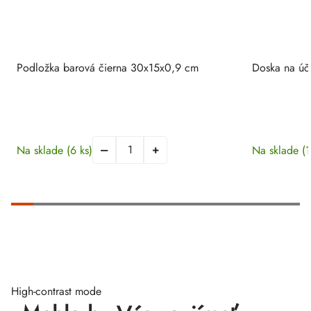
Podložka barová čierna 30x15x0,9 cm
Doska na úč
Na sklade
(6 ks)
Na sklade
(1
High-contrast mode