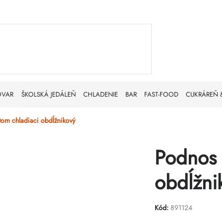
OVAR
ŠKOLSKÁ JEDÁLEŇ
CHLADENIE
BAR
FAST-FOOD
CUKRÁREŇ 
tom chladiaci obdĺžnikový
Podnos 
obdĺžni
Kód:
891124