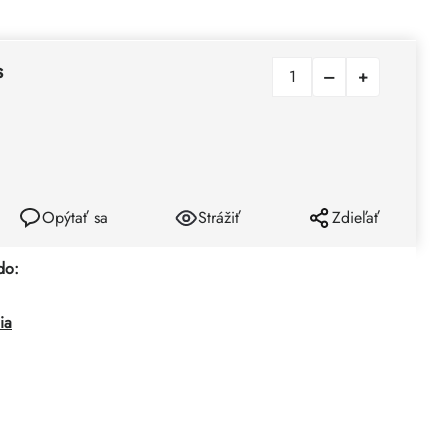
s
Opýtať sa
Strážiť
Zdieľať
do:
ia