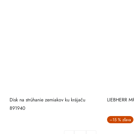
Disk na strúhanie zemiakov ku krájaču
LIEBHERR MR
891940
–15 %