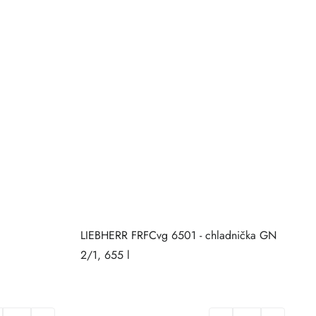
LIEBHERR FRFCvg 6501 - chladnička GN
M
2/1, 655 l