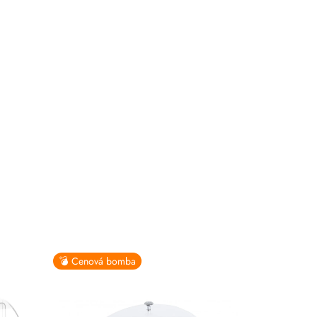
💣 Cenová bomba