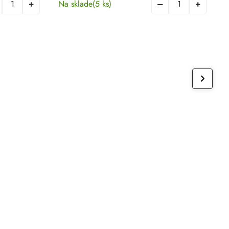
Na sklade
(5 ks)
D