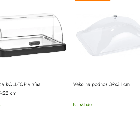
ca ROLL-TOP vitrína
Veko na podnos 39x31 cm
5x22 cm
e
Na sklade