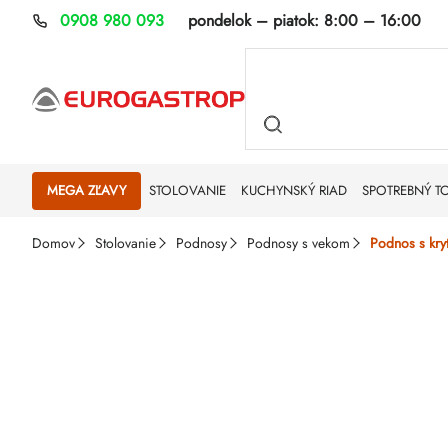
Prejsť
0908 980 093
pondelok – piatok:
8:00 – 16:00
na
obsah
MEGA ZĽAVY
STOLOVANIE
KUCHYNSKÝ RIAD
SPOTREBNÝ T
Domov
Stolovanie
Podnosy
Podnosy s vekom
Podnos s kry