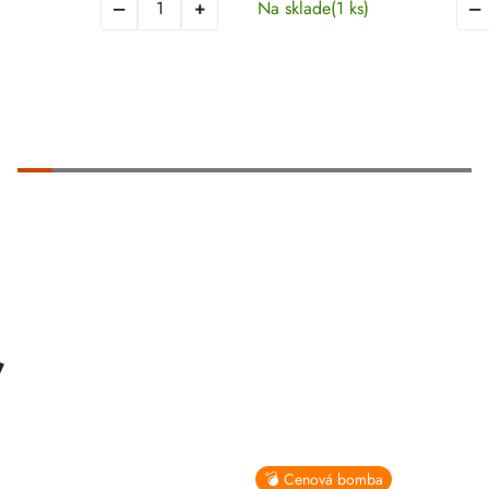
Na sklade
(1 ks)
ť
💣 Cenová bomba