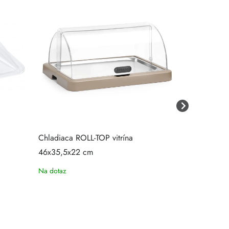
Chladiaca ROLL-TOP vitrína
Vitrína ROL
46x35,5x22 cm
Na dotaz
Na sklade