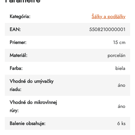
Kategória
:
Šálky a podšálky
EAN
:
5508210000001
Priemer
:
15 cm
Materiál
:
porcelán
Farba
:
biela
Vhodné do umývačky
áno
riadu
:
Vhodné do mikrovlnnej
áno
rúry
:
Balenie obsahuje
:
6 ks