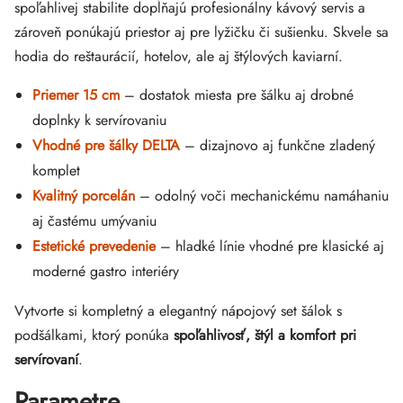
spoľahlivej stabilite dopĺňajú profesionálny kávový servis a
zároveň ponúkajú priestor aj pre lyžičku či sušienku. Skvele sa
hodia do reštaurácií, hotelov, ale aj štýlových kaviarní.
Priemer 15 cm
– dostatok miesta pre šálku aj drobné
doplnky k servírovaniu
Vhodné pre šálky DELTA
– dizajnovo aj funkčne zladený
komplet
Kvalitný porcelán
– odolný voči mechanickému namáhaniu
aj častému umývaniu
Estetické prevedenie
– hladké línie vhodné pre klasické aj
moderné gastro interiéry
Vytvorte si kompletný a elegantný nápojový set šálok s
podšálkami, ktorý ponúka
spoľahlivosť, štýl a komfort pri
servírovaní
.
Parametre