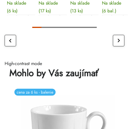
Na sklade
Na sklade
Na sklade
Na sklade
(6 ks)
(17 ks)
(13 ks)
(6 bal.)
High-contrast mode
Mohlo by Vás zaujímať
cena za 6 ks - balenie
c