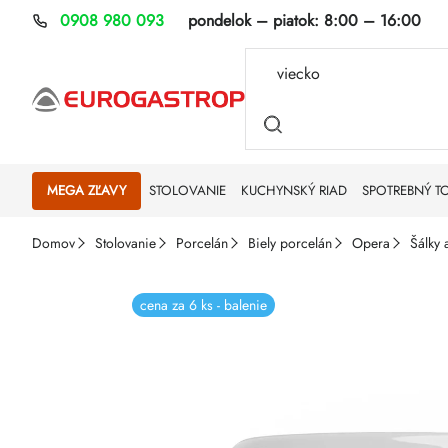
Prejsť
0908 980 093
pondelok – piatok:
8:00 – 16:00
na
obsah
MEGA ZĽAVY
STOLOVANIE
KUCHYNSKÝ RIAD
SPOTREBNÝ T
Domov
Stolovanie
Porcelán
Biely porcelán
Opera
Šálky 
cena za 6 ks - balenie