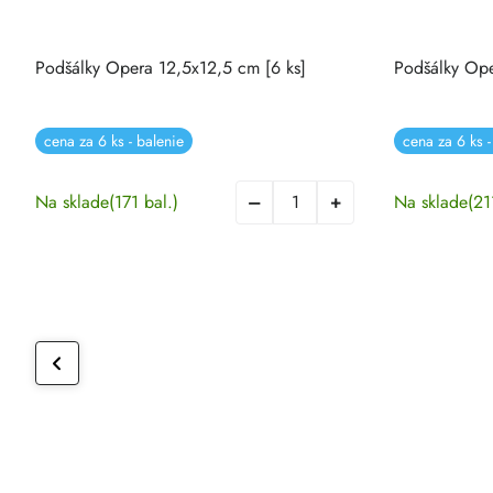
Podšálky Opera 12,5x12,5 cm [6 ks]
Podšálky Ope
cena za 6 ks - balenie
cena za 6 ks -
Na sklade
(171 bal.)
Na sklade
(21