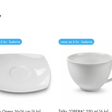
ť
6 ks - balenie
cena za 6 ks - balenie
y Opera 16x16 cm [6 ks]
Šálky "OPERA" 250 ml [6 ks]