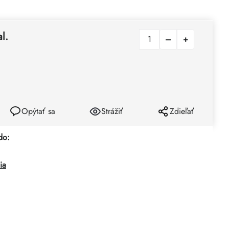
)
l.
Opýtať sa
Strážiť
Zdieľať
do:
ia