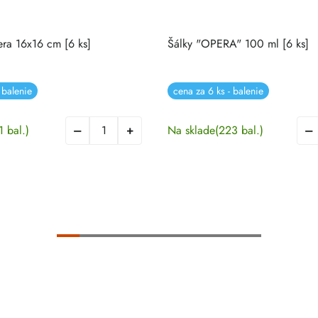
ra 16x16 cm [6 ks]
Šálky "OPERA" 100 ml [6 ks]
 balenie
cena za 6 ks - balenie
1 bal.)
Na sklade
(223 bal.)