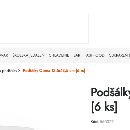
OVAR
ŠKOLSKÁ JEDÁLEŇ
CHLADENIE
BAR
FAST-FOOD
CUKRÁREŇ 
a podšálky
Podšálky Opera 13,5x13,5 cm [6 ks]
Podšálk
[6 ks]
Kód:
550327