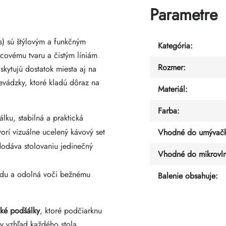
Parametre
s) sú štýlovým a funkčným
Kategória
:
ovému tvaru a čistým líniám
Rozmer
:
kytujú dostatok miesta aj na
evádzky, ktoré kladú dôraz na
Materiál
:
Farba
:
lku, stabilná a praktická
orí vizuálne ucelený kávový set
Vhodné do umývačk
dodáva stolovaniu jedinečný
Vhodné do mikrovln
du a odolná voči bežnému
Balenie obsahuje
:
cké podšálky
, ktoré podčiarknu
ny vzhľad každého stola.