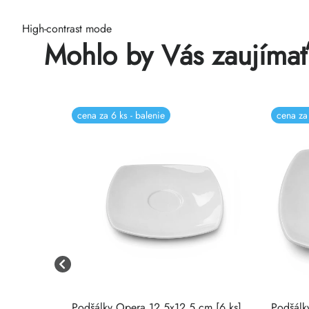
High-contrast mode
Mohlo by Vás zaujíma
cena za 6 ks - balenie
cena za 
6 ks]
Podšálky Opera 12,5x12,5 cm [6 ks]
Podšálk