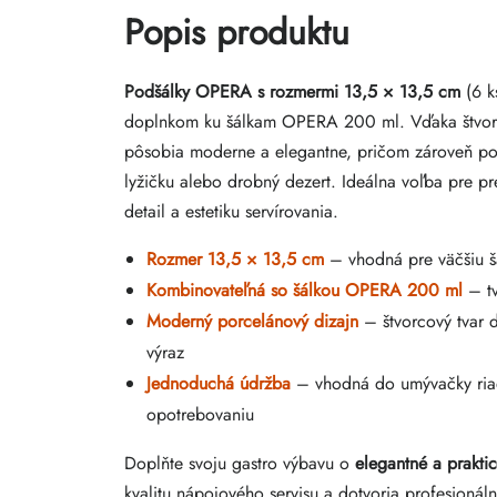
Popis produktu
Podšálky OPERA s rozmermi 13,5 × 13,5 cm
(6 k
doplnkom ku šálkam OPERA 200 ml. Vďaka štvorc
pôsobia moderne a elegantne, pričom zároveň pos
lyžičku alebo drobný dezert. Ideálna voľba pre pr
detail a estetiku servírovania.
Rozmer 13,5 × 13,5 cm
– vhodná pre väčšiu šá
Kombinovateľná so šálkou OPERA 200 ml
– tv
Moderný porcelánový dizajn
– štvorcový tvar 
výraz
Jednoduchá údržba
– vhodná do umývačky ria
opotrebovaniu
Doplňte svoju gastro výbavu o
elegantné a prakti
kvalitu nápojového servisu a dotvoria profesionál