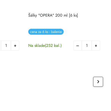
Šálky "OPERA" 200 ml [6 ks]
Š
cena za 6 ks - balenie
Na sklade
(252 bal.)
N