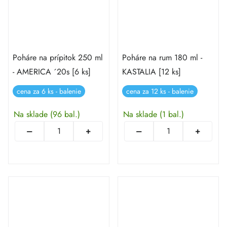
Poháre na prípitok 250 ml
Poháre na rum 180 ml -
- AMERICA ´20s [6 ks]
KASTALIA [12 ks]
cena za 6 ks - balenie
cena za 12 ks - balenie
Na sklade
(96 bal.)
Na sklade
(1 bal.)