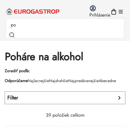
Prejsť
na
Prihlásenie
obsah
Poháre na alkohol
Výpis
Zoradiť podľa:
Radenie
Odporúčame
Najlacnejšie
Najdrahšie
Najpredávanejšie
Abecedne
produktov
produktov
Filter
39
položiek celkom