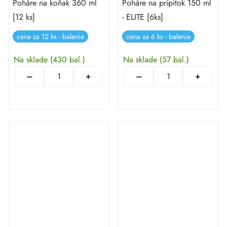
Poháre na koňak 360 ml
Poháre na prípitok 150 ml
[12 ks]
- ELITE [6ks]
cena za 12 ks - balenie
cena za 6 ks - balenie
Na sklade
(430 bal.)
Na sklade
(57 bal.)