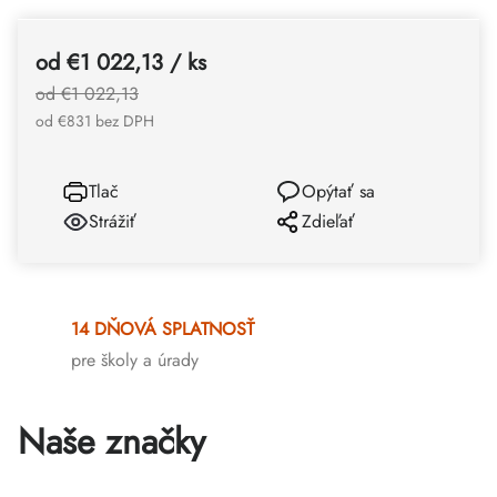
od
€1 022,13
/ ks
od €1 022,13
od
€831
bez DPH
Tlač
Opýtať sa
Strážiť
Zdieľať
14 DŇOVÁ SPLATNOSŤ
pre školy a úrady
Naše značky