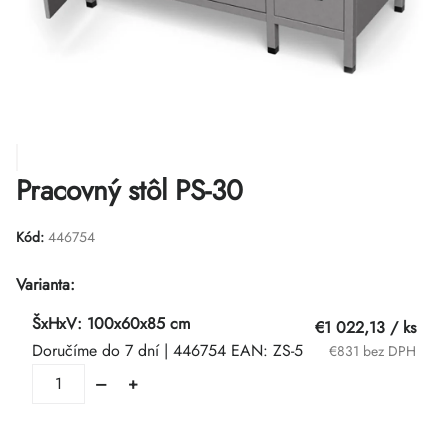
Pracovný stôl PS-30
Kód:
446754
Varianta:
ŠxHxV: 100x60x85 cm
€1 022,13
/ ks
Doručíme do 7 dní
| 446754
EAN:
ZS-5
€831 bez DPH