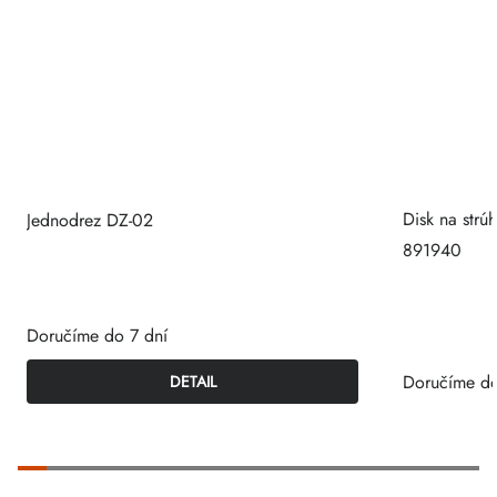
Disk na strú
Jednodrez DZ-02
891940
Doručíme do 7 dní
Doručíme do
DETAIL