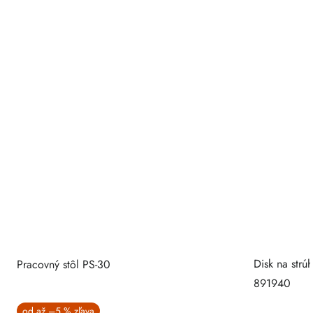
Disk na strú
Pracovný stôl PS-30
891940
od
až
–5 %