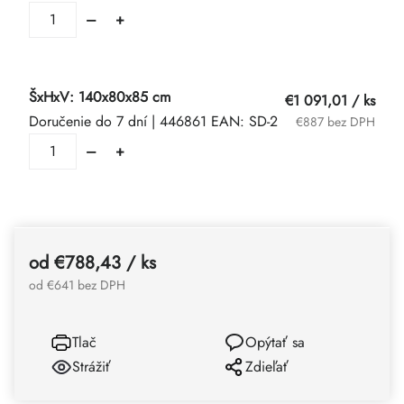
ŠxHxV: 140x80x85 cm
€1 091,01
/ ks
Doručenie do 7 dní
| 446861
EAN:
SD-2
€887 bez DPH
od
€788,43
/ ks
od
€641
bez DPH
Tlač
Opýtať sa
Strážiť
Zdieľať