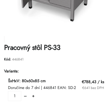
Pracovný stôl PS-33
Kód:
446841
Varianta:
ŠxHxV: 80x60x85 cm
€788,43
/ ks
Doručíme do 7 dní
| 446841
EAN:
SD-2
€641 bez DPH