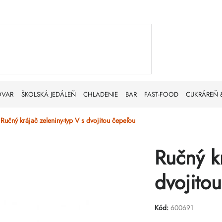
OVAR
ŠKOLSKÁ JEDÁLEŇ
CHLADENIE
BAR
FAST-FOOD
CUKRÁREŇ 
Ručný krájač zeleniny-typ V s dvojitou čepeľou
Ručný kr
dvojito
Kód:
600691