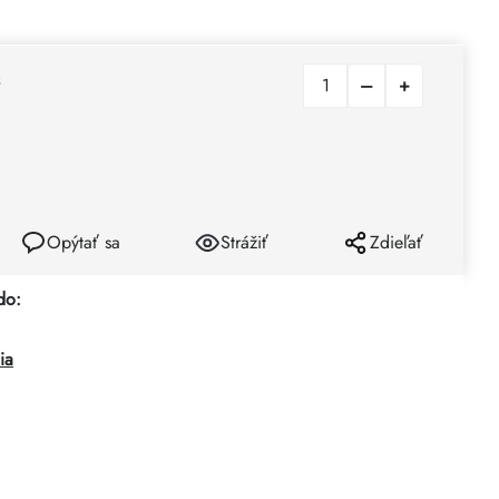
H
Opýtať sa
Strážiť
Zdieľať
do:
ia