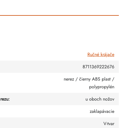
Ručné krájače
8711369222676
nerez / čierny ABS plast /
polypropylén
 rezu
:
u oboch nožov
zaklapávacie
V-tvar