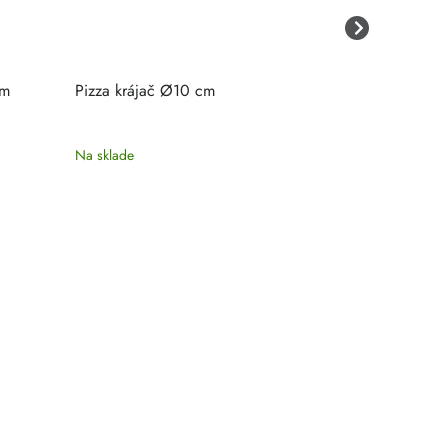
cm
Pizza krájač Ø10 cm
Ručný krájač
Na sklade
Na sklade