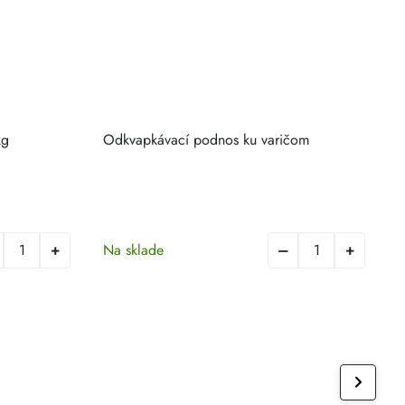
kg
Odkvapkávací podnos ku varičom
P
Na sklade
N