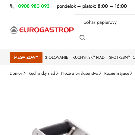
Prejsť
0908 980 093
pondelok – piatok:
8:00 – 16:00
na
obsah
MEGA ZĽAVY
STOLOVANIE
KUCHYNSKÝ RIAD
SPOTREBNÝ T
Domov
Kuchynský riad
Nože a príslušenstvo
Ručné krájače