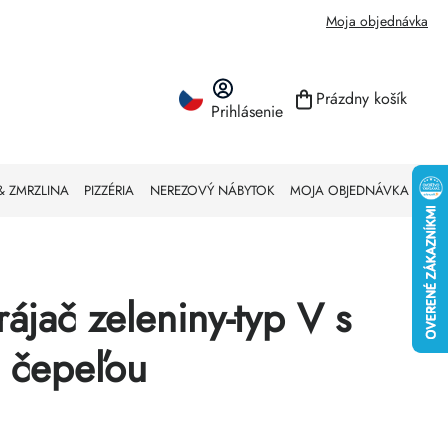
Moja objednávka
Prázdny košík
Prihlásenie
NÁKUPNÝ KO
& ZMRZLINA
PIZZÉRIA
NEREZOVÝ NÁBYTOK
MOJA OBJEDNÁVKA
ájač zeleniny-typ V s
u čepeľou