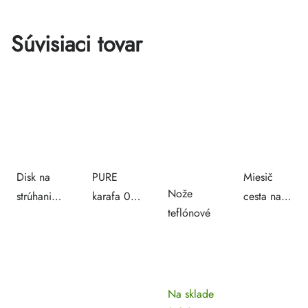
Súvisiaci tovar
Disk na
PURE
Miesič
Nože
strúhanie
karafa 0,9
cesta na
teflónové
zemiakov
l
pizzu 10 l
ku krájaču
/ 8 kg
891940
Na sklade