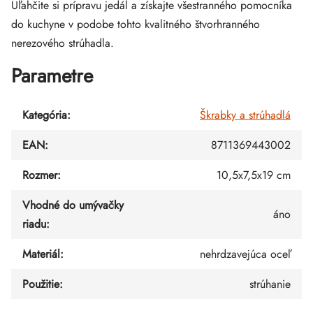
Uľahčite si prípravu jedál a získajte všestranného pomocníka
do kuchyne v podobe tohto kvalitného štvorhranného
nerezového strúhadla.
Parametre
Kategória
:
Škrabky a strúhadlá
EAN
:
8711369443002
Rozmer
:
10,5x7,5x19 cm
Vhodné do umývačky
áno
riadu
:
Materiál
:
nehrdzavejúca oceľ
Použitie
:
strúhanie