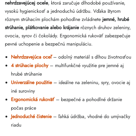
nehrdzavejúcej ocele
, ktorá zaručuje dlhodobé používanie,
vysokú hygienickosť a jednoduchú údržbu. Vďaka štyrom
rôznym strúhacím plochám pohodlne zvládnete
jemné, hrubé
strúhanie, plátkovanie alebo krájanie
rôznych druhov zeleniny,
ovocia, syrov či čokolády. Ergonomická rukoväť zabezpečuje
pevné uchopenie a bezpečnú manipuláciu.
Nehrdzavejúca oceľ
– odolný materiál s dlhou životnosťou
4 strúhacie plochy
– multifunkčné využitie pre jemné aj
hrubé strúhanie
Univerzálne použitie
– ideálne na zeleninu, syry, ovocie aj
iné suroviny
Ergonomická rukoväť
– bezpečné a pohodlné držanie
počas práce
Jednoduché čistenie
– ľahká údržba, vhodné do umývačky
riadu