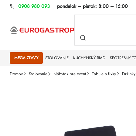
Prejsť
0908 980 093
pondelok – piatok:
8:00 – 16:00
na
obsah
MEGA ZĽAVY
STOLOVANIE
KUCHYNSKÝ RIAD
SPOTREBNÝ T
Domov
Stolovanie
Nábytok pre event
Tabule a fixky
Držiaky 