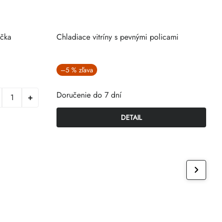
čka
Chladiace vitríny s pevnými policami
N
–5 %
Doručenie do 7 dní
N
DETAIL