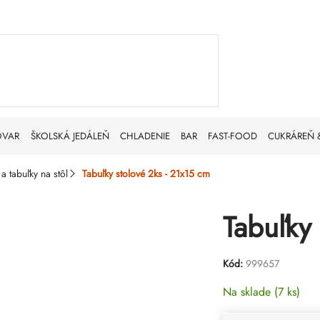
OVAR
ŠKOLSKÁ JEDÁLEŇ
CHLADENIE
BAR
FAST-FOOD
CUKRÁREŇ 
a tabuľky na stôl
Tabuľky stolové 2ks - 21x15 cm
Tabuľky
Kód:
999657
Na sklade
(7 ks)