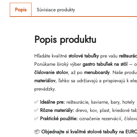
Popis
Súvisiace produkty
Popis produktu
Hľadáte kvalitné
stolové tabuľky
pre vašu
reštaurác
Ponúkame široký výber
gastro tabuľiek na stôl
– 
číslovanie stolov
, až po
menuboardy
. Naše produ
materiálov
, ľahko sa udržiavajú a prispievajú k e
prevádzky.
✅
Ideálne pre:
reštaurácie, kaviarne, bary, hotely
✅
Rôzne materiály:
drevo, kov, plast, kriedové ta
✅
Praktické použitie:
označenie rezervácií, číslov
📦
Objednajte si kvalitné stolové tabuľky na 