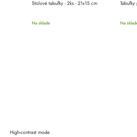
-50 -
Stolové tabuľky - 2ks - 21x15 cm
Tabuľky
Na sklade
Na sklad
High-contrast mode