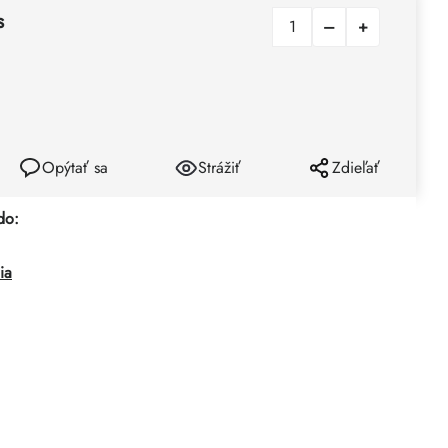
s
Opýtať sa
Strážiť
Zdieľať
do:
ia