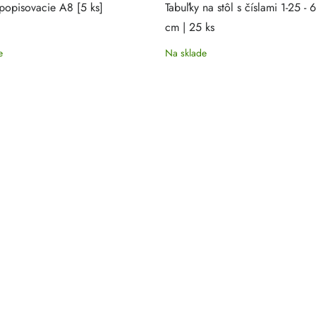
 popisovacie A8 [5 ks]
Tabuľky na stôl s číslami 1-25 - 
cm | 25 ks
e
Na sklade