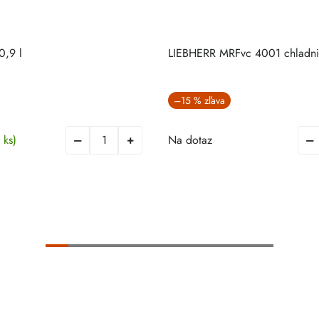
0,9 l
LIEBHERR MRFvc 4001 chladni
–15 %
 ks)
Na dotaz