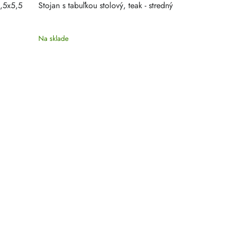
6,5x5,5
Stojan s tabuľkou stolový, teak - stredný
Stojan s tabu
Na sklade
Na sklade