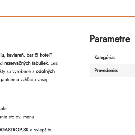
Parametre
iu, kaviareň, bar či hotel
?
Kategória
:
od
rezervačných tabuliek
, cez
Prevedenie
:
kty sú vyrobené z
odolných
legantnému vzhľadu vašej
bule
anie stolov, menu
EUROGASTROP.SK
a vylepšite