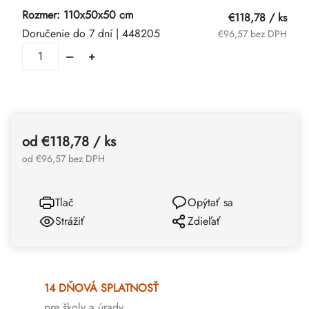
Rozmer: 110x50x50 cm
€118,78
/ ks
Doručenie do 7 dní
| 448205
€96,57 bez DPH
od
€118,78
/ ks
od
€96,57
bez DPH
Tlač
Opýtať sa
Strážiť
Zdieľať
14 DŇOVÁ SPLATNOSŤ
pre školy a úrady