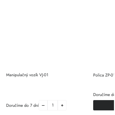
Manipulačný vozík VJ-01
Polica ZP-01
Doručíme do
Doručíme do 7 dní