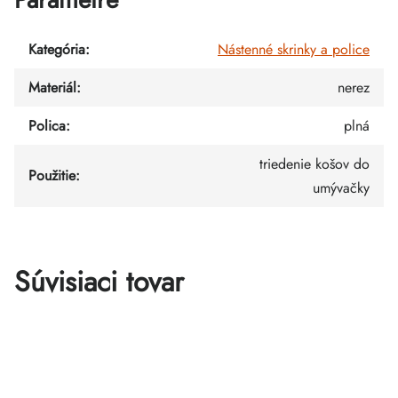
Kategória
:
Nástenné skrinky a police
Materiál
:
nerez
Polica
:
plná
triedenie košov do
Použitie
:
umývačky
Súvisiaci tovar