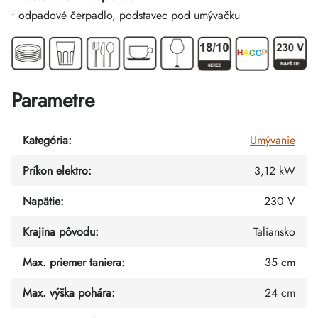
• odpadové čerpadlo, podstavec pod umývačku
Parametre
Kategória
:
Umývanie
Príkon elektro
:
3,12 kW
Napätie
:
230 V
Krajina pôvodu
:
Taliansko
Max. priemer taniera
:
35 cm
Max. výška pohára
:
24 cm