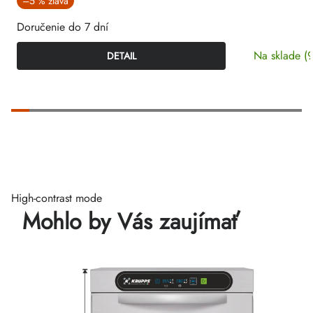
–5 %
Doručenie do 7 dní
Na sklade
(
DETAIL
High-contrast mode
Mohlo by Vás zaujímať