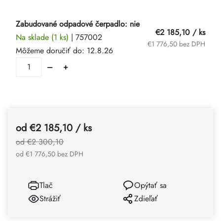
Zabudované odpadové čerpadlo: nie
€2 185,10
/ ks
Na sklade
(1 ks)
| 757002
€1 776,50 bez DPH
Môžeme doručiť do:
12.8.26
od
€2 185,10
/ ks
od €2 300,10
od
€1 776,50
bez DPH
Tlač
Opýtať sa
Strážiť
Zdieľať