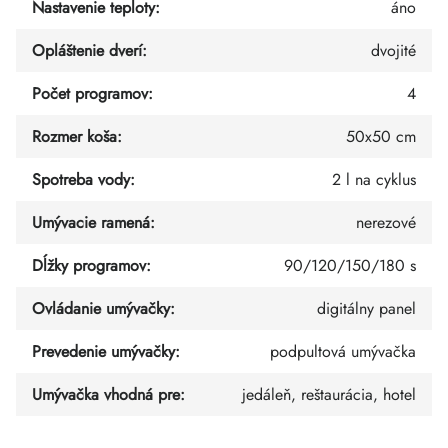
Nastavenie teploty
:
áno
Opláštenie dverí
:
dvojité
Počet programov
:
4
Rozmer koša
:
50x50 cm
Spotreba vody
:
2 l na cyklus
Umývacie ramená
:
nerezové
Dĺžky programov
:
90/120/150/180 s
Ovládanie umývačky
:
digitálny panel
Prevedenie umývačky
:
podpultová umývačka
Umývačka vhodná pre
:
jedáleň, reštaurácia, hotel