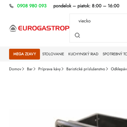
Prejsť
0908 980 093
pondelok – piatok:
8:00 – 16:00
na
obsah
MEGA ZĽAVY
STOLOVANIE
KUCHYNSKÝ RIAD
SPOTREBNÝ T
Domov
Bar
Príprava kávy
Baristické príslušenstvo
Odklepáv