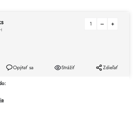
ks
H
Opýtať sa
Strážiť
Zdieľať
do:
ia