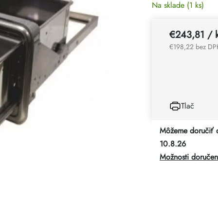
Na sklade
(1 ks)
€243,81
/ 
€198,22 bez DP
Tlač
Môžeme doručiť 
10.8.26
Možnosti doručen