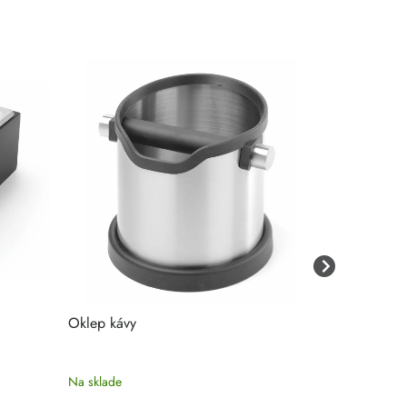
Oklep kávy
Tyč na oklep
Na sklade
Na sklade