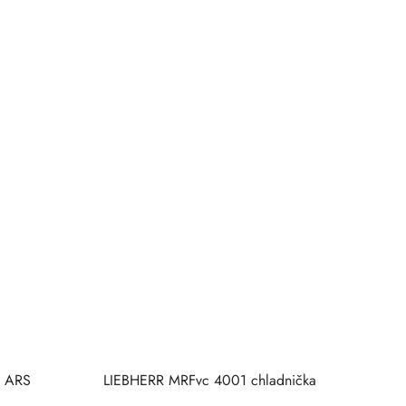
0 ARS
LIEBHERR MRFvc 4001 chladnička
U