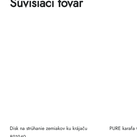
Súvisiaci tovar
Disk na strúhanie zemiakov ku krájaču
PURE karafa 
891940