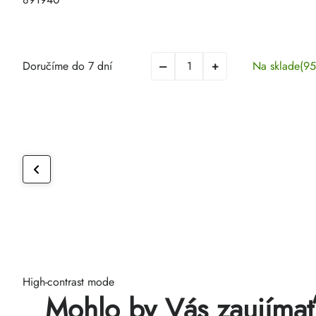
Doručíme do 7 dní
Na sklade
(95
High-contrast mode
Mohlo by Vás zaujíma