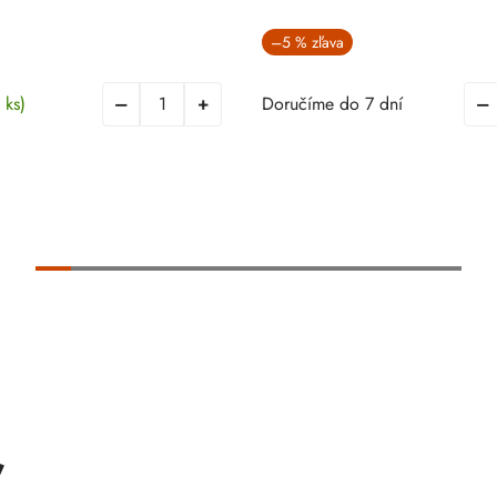
–5 %
 ks)
Doručíme do 7 dní
ť