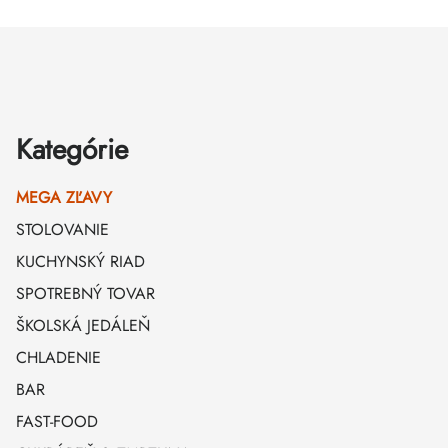
Zápätie
Kategórie
MEGA ZĽAVY
STOLOVANIE
KUCHYNSKÝ RIAD
SPOTREBNÝ TOVAR
ŠKOLSKÁ JEDÁLEŇ
CHLADENIE
BAR
FAST-FOOD