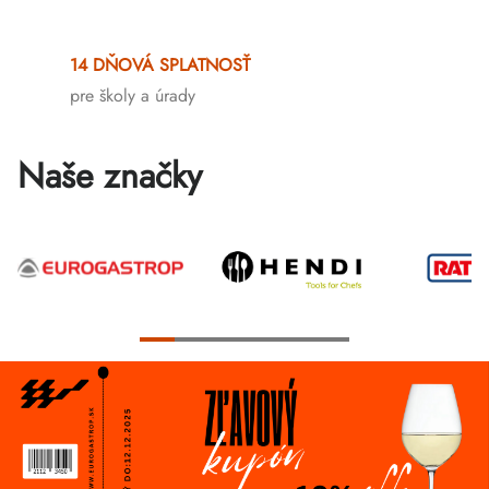
Ovládacie
prvky
14 DŇOVÁ SPLATNOSŤ
výpisu
pre školy a úrady
Naše značky