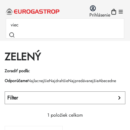
Prejsť
na
Prihlásenie
obsah
ZELENÝ
Výpis
Zoradiť podľa:
Radenie
Odporúčame
Najlacnejšie
Najdrahšie
Najpredávanejšie
Abecedne
produktov
produktov
Filter
1
položiek celkom