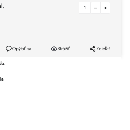
l.
Opýtať sa
Strážiť
Zdieľať
do:
ia