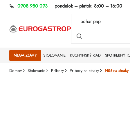
Prejsť
0908 980 093
pondelok – piatok:
8:00 – 16:00
na
obsah
MEGA ZĽAVY
STOLOVANIE
KUCHYNSKÝ RIAD
SPOTREBNÝ T
Domov
Stolovanie
Príbory
Príbory na steaky
Nôž na steaky 