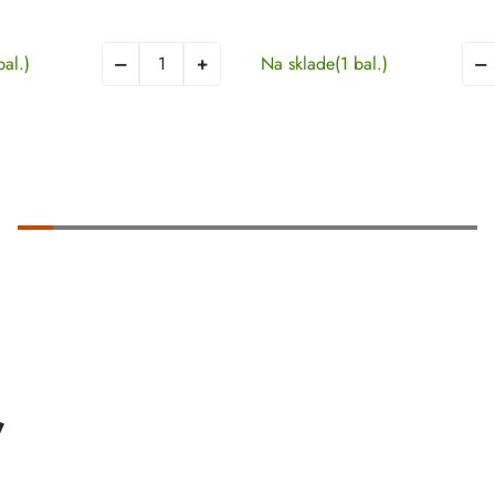
bal.)
Na sklade
(1 bal.)
ť