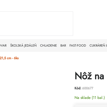
OVAR
ŠKOLSKÁ JEDÁLEŇ
CHLADENIE
BAR
FAST-FOOD
CUKRÁREŇ 
21,5 cm - 6ks
Nôž na 
Kód:
600677
Na sklade
(11 bal.)