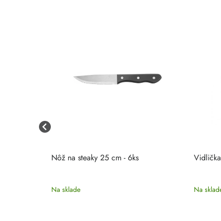
m [6ks]
Nôž na steaky 25 cm - 6ks
Vidličk
Na sklade
Na sklad