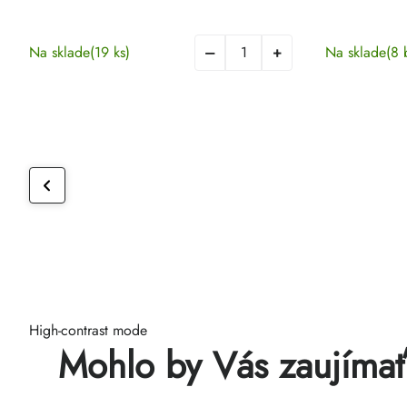
Na sklade
(19 ks)
Na sklade
(8 
High-contrast mode
Mohlo by Vás zaujíma