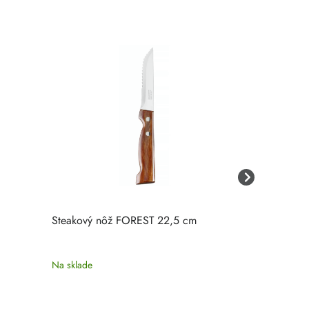
Steakový nôž FOREST 22,5 cm
Nôž na stea
Na sklade
Na sklade