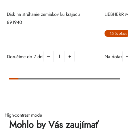
Disk na strúhanie zemiakov ku krájaču
LIEBHERR M
891940
–15 %
Doručíme do 7 dní
Na dotaz
High-contrast mode
Mohlo by Vás zaujímať