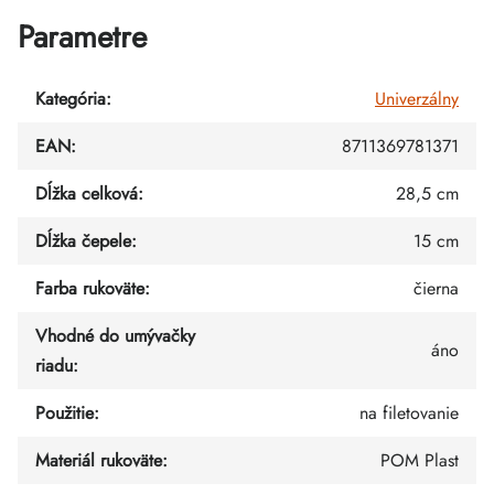
Parametre
Kategória
:
Univerzálny
EAN
:
8711369781371
Dĺžka celková
:
28,5 cm
Dĺžka čepele
:
15 cm
Farba rukoväte
:
čierna
Vhodné do umývačky
áno
riadu
:
Použitie
:
na filetovanie
Materiál rukoväte
:
POM Plast