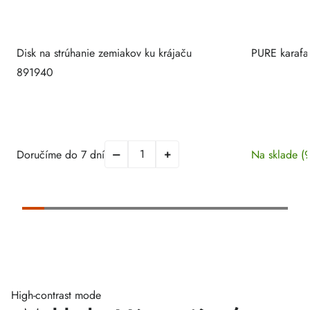
Disk na strúhanie zemiakov ku krájaču
PURE karafa
891940
Doručíme do 7 dní
Na sklade
(
High-contrast mode