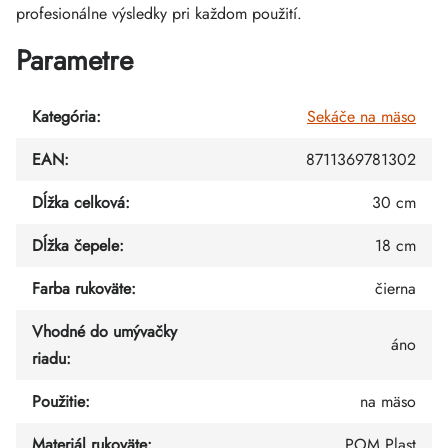
profesionálne výsledky pri každom použití.
Parametre
Kategória
:
Sekáče na mäso
EAN
:
8711369781302
Dĺžka celková
:
30 cm
Dĺžka čepele
:
18 cm
Farba rukoväte
:
čierna
Vhodné do umývačky
áno
riadu
:
Použitie
:
na mäso
Materiál rukoväte
:
POM Plast