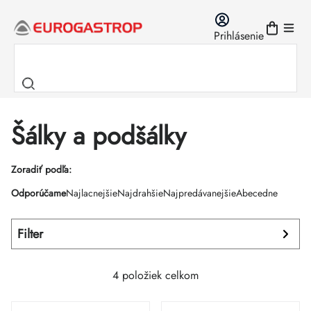
Prejsť
na
Prihlásenie
obsah
Šálky a podšálky
Výpis
Zoradiť podľa:
Radenie
Odporúčame
Najlacnejšie
Najdrahšie
Najpredávanejšie
Abecedne
produktov
produktov
Filter
4
položiek celkom