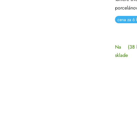
porceláno
cena za 6 k
Na
(38 
sklade