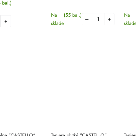
 bal.)
Na
(55 bal.)
Na
sklade
sklad
válne "CASTELLO"
Taniere plytké "CASTELLO"
Tanie