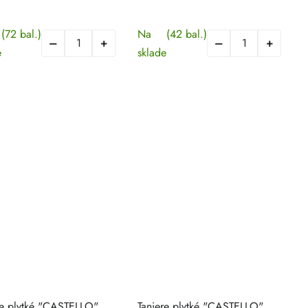
(72 bal.)
Na
(42 bal.)
e
sklade
re plytké "CASTELLO"
Taniere plytké "CASTELLO"