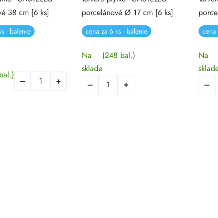
vé 38 cm [6 ks]
porcelánové Ø 17 cm [6 ks]
porce
s - balenie
cena za 6 ks - balenie
cena 
Na
(248 bal.)
Na
sklade
sklad
bal.)