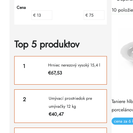
Bočný
Cena
pro
pro
10
položie
€
13
€
75
panel
Top 5 produktov
Hrniec nerezový vysoký 15,4 l
€67,53
Umývací prostriedok pre
Taniere h
umývačky 12 kg
porceláno
€40,47
cena za 6 k