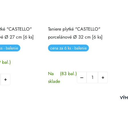
lytké "CASTELLO"
Taniere plytké "CASTELLO"
vé Ø 27 cm [6 ks]
porcelánové Ø 32 cm [6 ks]
s - balenie
cena za 6 ks - balenie
 bal.)
Na
(83 bal.)
sklade
VÝH
dacie