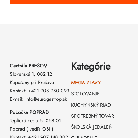
Zápätie
Preskočiť
kategórie
Kategórie
Centrála PREŠOV
Slovenská 1, 082 12
Kapušany pri Prešove
MEGA ZĽAVY
Kontakt: +421 908 980 093
STOLOVANIE
E-mail: info@eurogastrop.sk
KUCHYNSKÝ RIAD
Pobočka POPRAD
SPOTREBNÝ TOVAR
Teplická cesta 5, 058 01
ŠKOLSKÁ JEDÁLEŇ
Poprad ( vedľa OBI )
Kontakt: +421 907 148 802