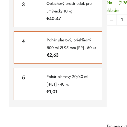
Na
(296
Oplachový prostriedok pre
sklade
umývačky 10 kg
€40,47
Pohár plastový, priehľadný
500 ml Ø 95 mm [PP] - 50 ks
€2,63
Pohár plastový 20/40 ml
[rPET] - 40 ks
€1,01
Taniere o