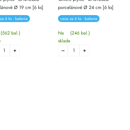
lánové Ø 19 cm [6 ks]
porcelánové Ø 24 cm [6 ks]
za 6 ks - balenie
cena za 6 ks - balenie
(562 bal.)
Na
(246 bal.)
e
sklade