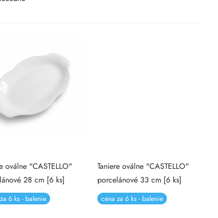
re oválne "CASTELLO"
Taniere oválne "CASTELLO"
lánové 28 cm [6 ks]
porcelánové 33 cm [6 ks]
za 6 ks - balenie
cena za 6 ks - balenie