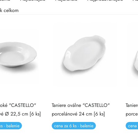
duktov
duktov
k celkom
lboké "CASTELLO"
Taniere oválne "CASTELLO"
Tanie
vé Ø 22,5 cm [6 ks]
porcelánové 24 cm [6 ks]
porce
s - balenie
cena za 6 ks - balenie
cena 