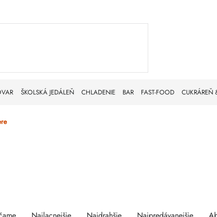
OVAR
ŠKOLSKÁ JEDÁLEŇ
CHLADENIE
BAR
FAST-FOOD
CUKRÁREŇ 
ere
enie
is
čame
Najlacnejšie
Najdrahšie
Najpredávanejšie
A