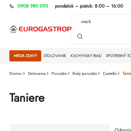
Prejsť
0908 980 093
pondelok – piatok:
8:00 – 16:00
na
obsah
MEGA ZĽAVY
STOLOVANIE
KUCHYNSKÝ RIAD
SPOTREBNÝ T
Domov
Stolovanie
Porcelán
Biely porcelán
Castello
Tani
Taniere
Rad
Výp
Odporú