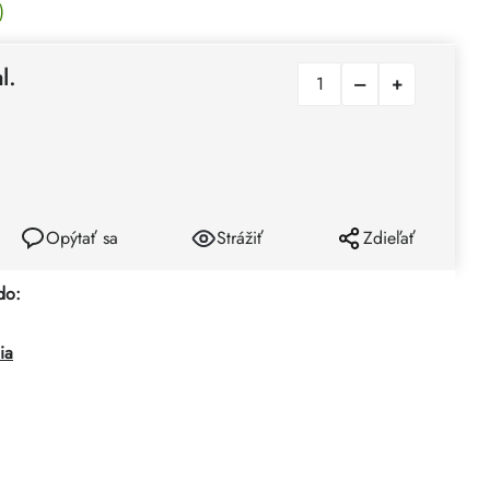
)
l.
Opýtať sa
Strážiť
Zdieľať
do:
ia