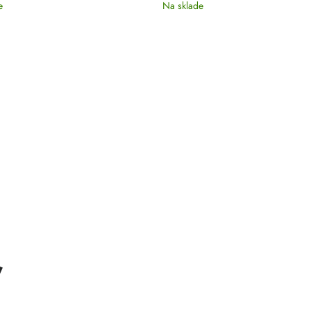
e
Na sklade
ť