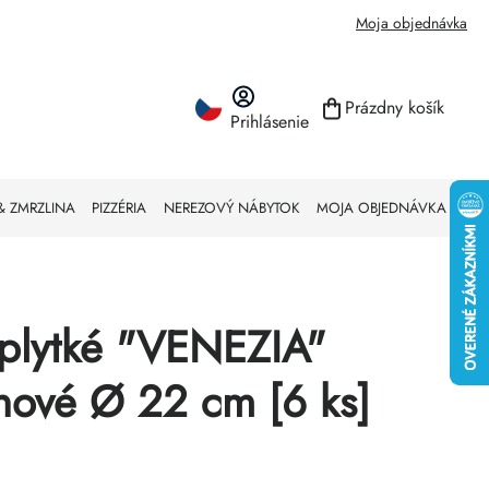
Moja objednávka
Prázdny košík
Prihlásenie
NÁKUPNÝ KO
& ZMRZLINA
PIZZÉRIA
NEREZOVÝ NÁBYTOK
MOJA OBJEDNÁVKA
 plytké "VENEZIA"
nové Ø 22 cm [6 ks]