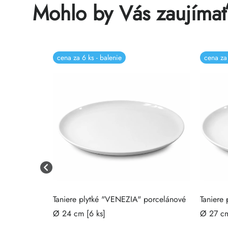
Mohlo by Vás zaujíma
cena za 6 ks - balenie
cena za 
rcelánové Ø
Taniere plytké "VENEZIA" porcelánové
Taniere
Ø 24 cm [6 ks]
Ø 27 cm