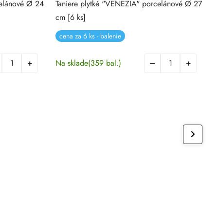
celánové Ø 24
Taniere plytké "VENEZIA" porcelánové Ø 27
V
cm [6 ks]
cena za 6 ks - balenie
Na sklade
(359 bal.)
N