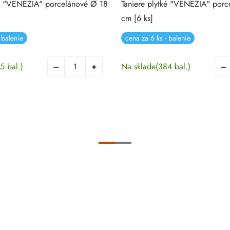
ké "VENEZIA" porcelánové Ø 18
Taniere plytké "VENEZIA" por
cm [6 ks]
 balenie
cena za 6 ks - balenie
5 bal.)
Na sklade
(384 bal.)