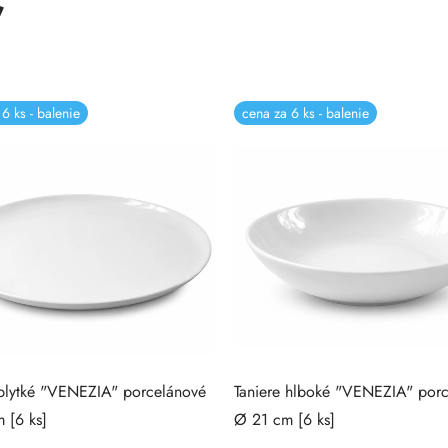
ť
6 ks - balenie
cena za 6 ks - balenie
 plytké "VENEZIA" porcelánové
Taniere hlboké "VENEZIA" por
 [6 ks]
Ø 21 cm [6 ks]