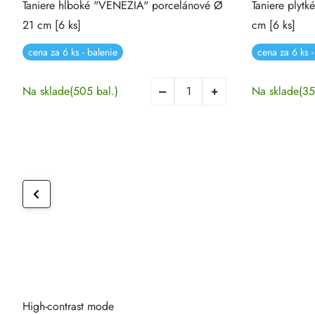
Taniere hlboké "VENEZIA" porcelánové Ø
Taniere plyt
21 cm [6 ks]
cm [6 ks]
cena za 6 ks - balenie
cena za 6 ks -
Na sklade
(505 bal.)
Na sklade
(35
High-contrast mode