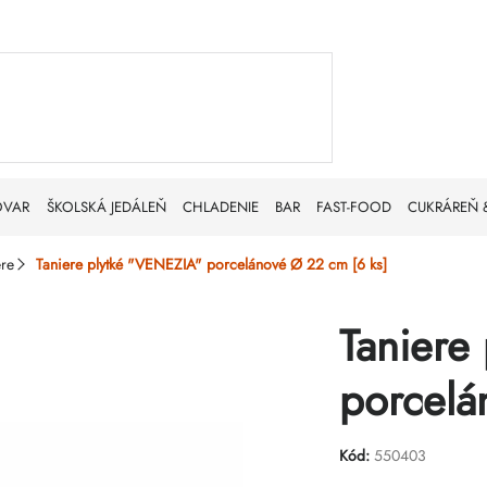
OVAR
ŠKOLSKÁ JEDÁLEŇ
CHLADENIE
BAR
FAST-FOOD
CUKRÁREŇ 
ere
Taniere plytké "VENEZIA" porcelánové Ø 22 cm [6 ks]
Taniere
porcelá
Kód:
550403