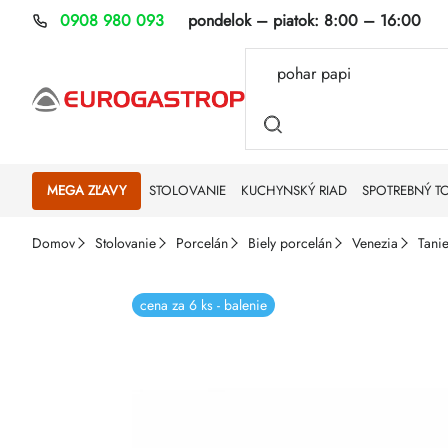
Prejsť
0908 980 093
pondelok – piatok:
8:00 – 16:00
na
obsah
MEGA ZĽAVY
STOLOVANIE
KUCHYNSKÝ RIAD
SPOTREBNÝ T
Domov
Stolovanie
Porcelán
Biely porcelán
Venezia
Tani
cena za 6 ks - balenie