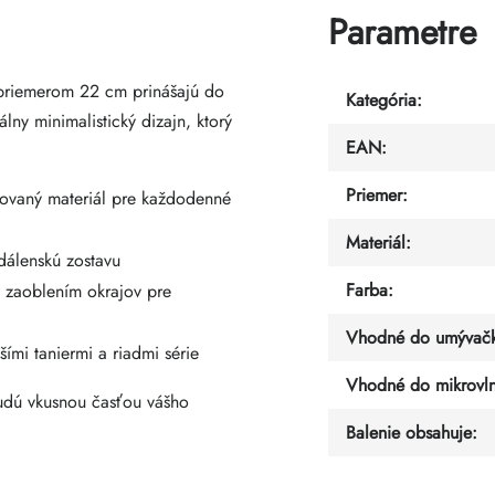
Parametre
priemerom 22 cm prinášajú do
Kategória
:
lny minimalistický dizajn, ktorý
EAN
:
Priemer
:
ovaný materiál pre každodenné
Materiál
:
dálenskú zostavu
Farba
:
 zaoblením okrajov pre
Vhodné do umývačk
šími taniermi a riadmi série
Vhodné do mikrovln
 budú vkusnou časťou vášho
Balenie obsahuje
: