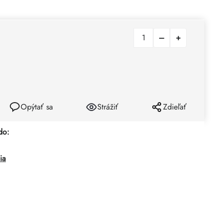
Opýtať sa
Strážiť
Zdieľať
do:
ia