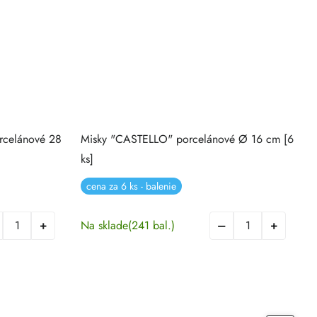
rcelánové 28
Misky "CASTELLO" porcelánové Ø 16 cm [6
T
ks]
1
cena za 6 ks - balenie
Na sklade
(241 bal.)
N