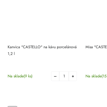
Kanvica "CASTELLO" na kávu porcelánová
Misa "CASTE
1,2 l
Na sklade
(9 ks)
Na sklade
(15