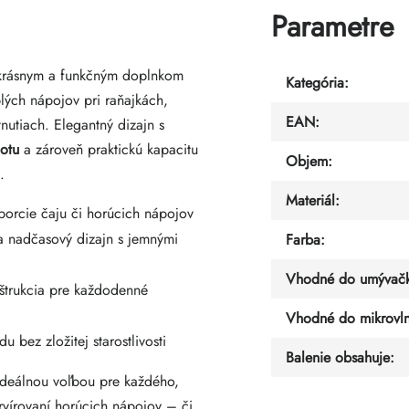
Parametre
krásnym a funkčným doplnkom
Kategória
:
plých nápojov pri raňajkách,
EAN
:
nutiach. Elegantný dizajn s
notu
a zároveň praktickú kapacitu
Objem
:
.
Materiál
:
porcie čaju či horúcich nápojov
 nadčasový dizajn s jemnými
Farba
:
Vhodné do umývačk
trukcia pre každodenné
Vhodné do mikrovln
bez zložitej starostlivosti
Balenie obsahuje
:
ideálnou voľbou pre každého,
rvírovaní horúcich nápojov – či