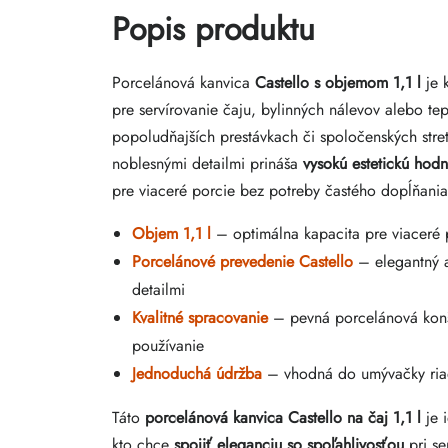
Popis produktu
Porcelánová kanvica
Castello s objemom 1,1 l
je 
pre servírovanie čaju, bylinných nálevov alebo te
popoludňajších prestávkach či spoločenských stret
noblesnými detailmi prináša
vysokú estetickú hod
pre viaceré porcie bez potreby častého dopĺňania
Objem 1,1 l
– optimálna kapacita pre viaceré 
Porcelánové prevedenie Castello
– elegantný a
detailmi
Kvalitné spracovanie
– pevná porcelánová konš
používanie
Jednoduchá údržba
– vhodná do umývačky riadu 
Táto
porcelánová kanvica Castello na čaj 1,1 l
je 
kto chce
spojiť eleganciu so spoľahlivosťou
pri se