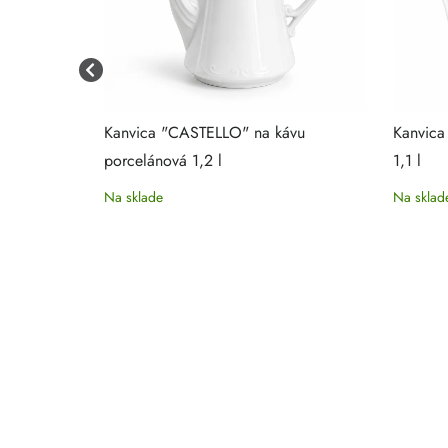
or
Kanvica "CASTELLO" na kávu
Kanvica
porcelánová 1,2 l
1,1 l
Na sklade
Na sklad