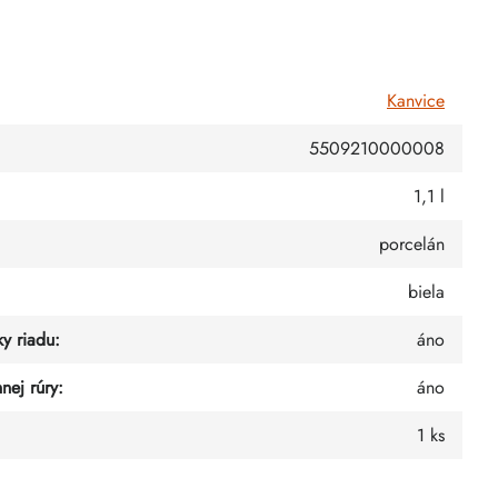
Kanvice
5509210000008
1,1 l
porcelán
biela
y riadu
:
áno
nej rúry
:
áno
1 ks