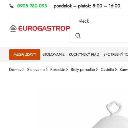
Prejsť
0908 980 093
pondelok – piatok:
8:00 – 16:00
na
obsah
MEGA ZĽAVY
STOLOVANIE
KUCHYNSKÝ RIAD
SPOTREBNÝ T
Domov
Stolovanie
Porcelán
Biely porcelán
Castello
Kanv