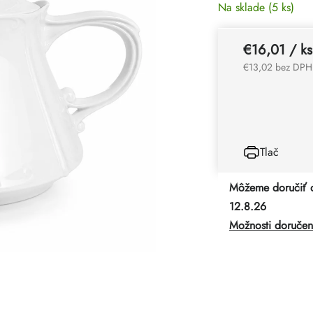
Na sklade
(5 ks)
€16,01
/ ks
€13,02 bez DPH
Tlač
Môžeme doručiť 
12.8.26
Možnosti doručen