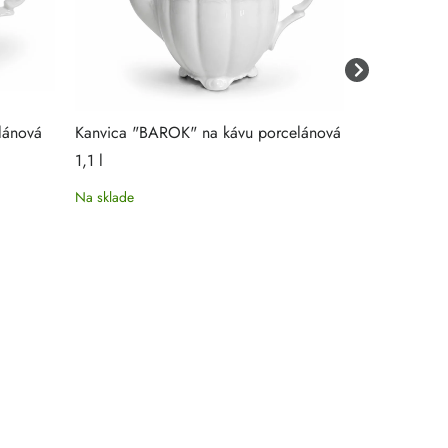
lánová
Kanvica "BAROK" na kávu porcelánová
Kanvica "HO
1,1 l
1,2 l
Na sklade
Na sklade