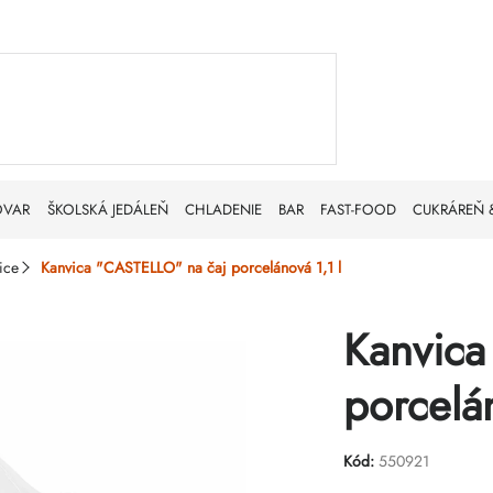
OVAR
ŠKOLSKÁ JEDÁLEŇ
CHLADENIE
BAR
FAST-FOOD
CUKRÁREŇ 
ice
Kanvica "CASTELLO" na čaj porcelánová 1,1 l
Kanvica
porcelán
Kód:
550921