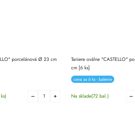
LLO" porcelánová Ø 23 cm
Taniere oválne "CASTELLO" po
cm [6 ks]
cena za 6 ks - balenie
 ks)
Na sklade
(72 bal.)