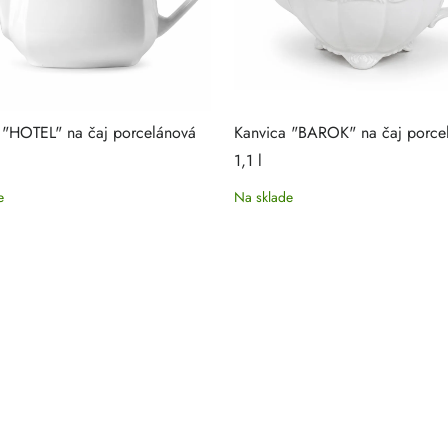
 "HOTEL" na čaj porcelánová
Kanvica "BAROK" na čaj porce
1,1 l
e
Na sklade