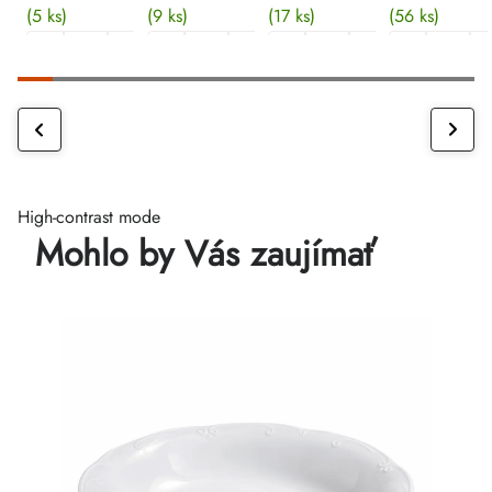
(5 ks)
(9 ks)
(17 ks)
(56 ks)
High-contrast mode
Mohlo by Vás zaujímať
c