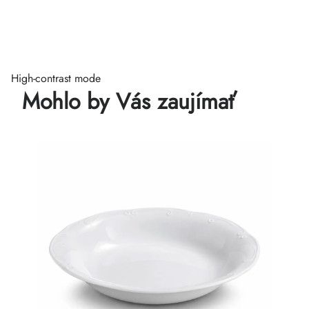
High-contrast mode
Mohlo by Vás zaujímať
c