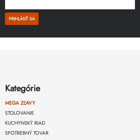
PRIHLÁSIŤ SA
Zápätie
Kategórie
MEGA ZĽAVY
STOLOVANIE
KUCHYNSKÝ RIAD
SPOTREBNÝ TOVAR