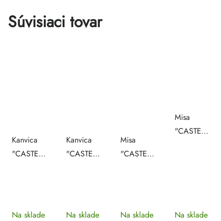
Súvisiaci tovar
Misa
"CASTELLO"
Kanvica
Kanvica
Misa
porcelánová
"CASTELLO"
"CASTELLO"
"CASTELLO"
Ø 26 cm
na čaj
na kávu
na
porcelánová
porcelánová
polievku
1,1 l
1,2 l
porcelánová
3,5 l
Na sklade
Na sklade
Na sklade
Na sklade